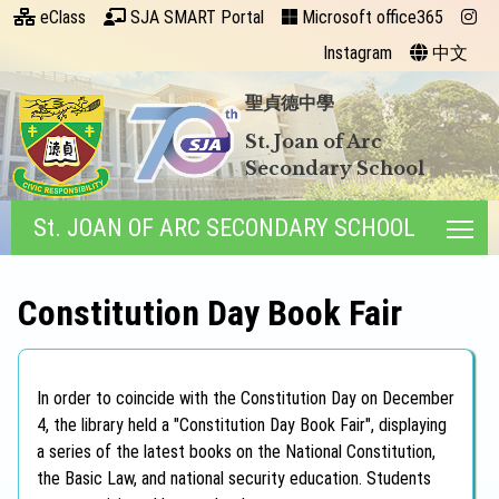
eClass
SJA SMART Portal
Microsoft office365
Instagram
中文
聖貞德中學
St. Joan of Arc
Secondary School
St. JOAN OF ARC SECONDARY SCHOOL
Tog
Constitution Day Book Fair
In order to coincide with the Constitution Day on December
4, the library held a "Constitution Day Book Fair", displaying
a series of the latest books on the National Constitution,
the Basic Law, and national security education. Students