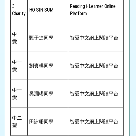
3
Reading i-Learner Online
HO SIN SUM
Charity
Platform
中一
甄子進同學
智愛中文網上閱讀平台
愛
中一
劉寶棋同學
智愛中文網上閱讀平台
愛
中一
吳灝晞同學
智愛中文網上閱讀平台
愛
中二
田詠珊同學
智愛中文網上閱讀平台
望