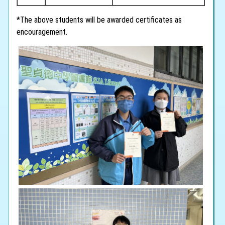
*The above students will be awarded certificates as
encouragement.