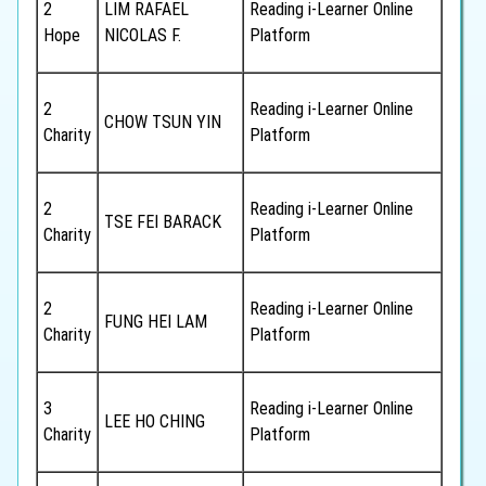
2
LIM RAFAEL
Reading i-Learner Online
Hope
NICOLAS F.
Platform
2
Reading i-Learner Online
CHOW TSUN YIN
Charity
Platform
2
Reading i-Learner Online
TSE FEI BARACK
Charity
Platform
2
Reading i-Learner Online
FUNG HEI LAM
Charity
Platform
3
Reading i-Learner Online
LEE HO CHING
Charity
Platform