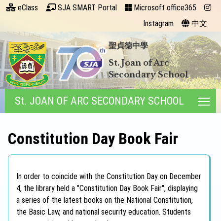
eClass
SJA SMART Portal
Microsoft office365
Instagram
中文
聖貞德中學
St. Joan of Arc
Secondary School
St. JOAN OF ARC SECONDARY SCHOOL
Tog
Constitution Day Book Fair
In order to coincide with the Constitution Day on December
4, the library held a "Constitution Day Book Fair", displaying
a series of the latest books on the National Constitution,
the Basic Law, and national security education. Students