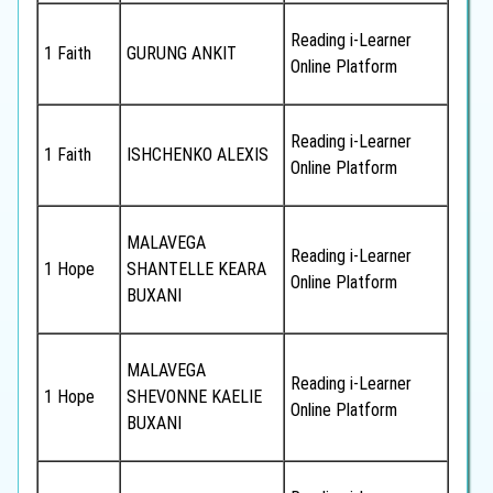
Reading i-Learner
1 Faith
GURUNG ANKIT
Online Platform
Reading i-Learner
1 Faith
ISHCHENKO ALEXIS
Online Platform
MALAVEGA
Reading i-Learner
1 Hope
SHANTELLE KEARA
Online Platform
BUXANI
MALAVEGA
Reading i-Learner
1 Hope
SHEVONNE KAELIE
Online Platform
BUXANI