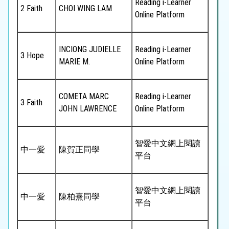
Reading i-Learner
2 Faith
CHOI WING LAM
Online Platform
INCIONG JUDIELLE
Reading i-Learner
3 Hope
MARIE M.
Online Platform
COMETA MARC
Reading i-Learner
3 Faith
JOHN LAWRENCE
Online Platform
智愛中文網上閱讀
中一愛
陳賀正同學
平台
智愛中文網上閱讀
中一愛
陳柏熹同學
平台