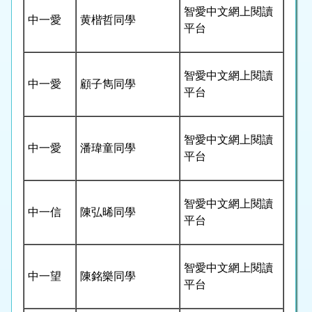
智愛中文網上閱讀
中一愛
黄楷哲同學
平台
智愛中文網上閱讀
中一愛
顧子雋同學
平台
智愛中文網上閱讀
中一愛
潘瑋童同學
平台
智愛中文網上閱讀
中一信
陳弘晞同學
平台
智愛中文網上閱讀
中一望
陳銘樂同學
平台